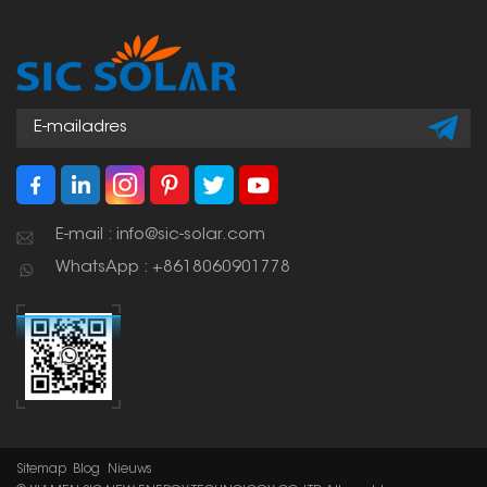
staan, bewegen deze
trackers mee met de
zon. Ze volgen de baan
van de zon, waardoor
ze zoveel mogelijk
zonlicht opvangen en
de meeste energie
opwekken.
E-mail : info@sic-solar.com
WhatsApp : +8618060901778
Sitemap
Blog
Nieuws