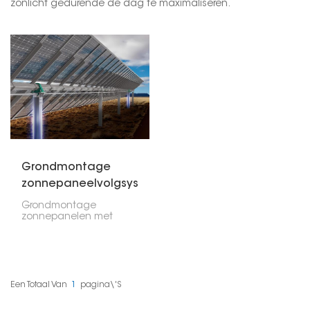
zonlicht gedurende de dag te maximaliseren.
Grondmontage
zonnepaneelvolgsysteem
Grondmontage
zonnepanelen met
trackers zijn een slimme
manier om
zonnepanelen te
installeren. In
tegenstelling tot
traditionele
Een Totaal Van
1
Pagina\'s
grondmontagesystemen
die op hun plek blijven