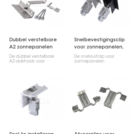
stevig staan. Ze zijn
installeren wanneer je
duurzaam, licht van
zonnepanelen ergens
gewicht en roesten niet.
aan bevestigt. Meestal
zijn ze gemaakt van
hoogwaardig
aluminium, waardoor ze
niet snel kapot gaan.
Dubbel verstelbare
Snelbevestigingsclip
A2 zonnepanelen
voor zonnepanelen,
dakhaak
middenklem
De dubbel verstelbare
De snelsluitclip voor
A2-dakhaak voor
zonnepanelen
zonnepanelen is
(middelste klem) is
ontworpen om het
essentieel voor het
monteren van
bevestigen van
zonnepanelen op
zonnepanelen aan het
daken te
railsysteem. Je klemt
vergemakkelijken. Hij kan
hem tussen de panelen
op twee manieren
om ze stabiel en recht
worden versteld,
te houden.
waardoor u hem
eenvoudig in de juiste
hoek kunt plaatsen.