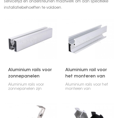
servicetijd en ondersteunen maatwerk om aan specifieke
installatiebehoeften te voldoen.
Aluminium rails voor
Aluminium rail voor
zonnepanelen
het monteren van
een zonnepaneel
Aluminium rails voor
Aluminium rails voor het
zonnepanelen zijn
monteren van
essentieel voor de
zonnepanelen zijn
installatie van
essentieel voor het
zonnepanelen! Ze
plaatsen van
houden de panelen op
zonnepanelen. Ze zijn
hun plaats en zorgen
licht, gaan lang mee en
ervoor dat ze veilig en
zijn vrij eenvoudig te