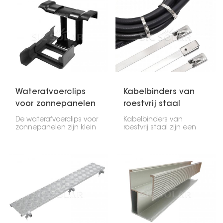
veilige en flexibele
bevestigen. Het biedt
installatie van
een stabiele,
zonnepanelen. Dankzij
ruimtebesparende en
de verstelbare hoogte
duurzame oplossing
en positionering zorgen
voor zowel residentiële
ze voor een stabiele
als commerciële
montage en passen ze
fotovoltaïsche
zich aan verschillende
systemen.
dakconstructies aan.
Waterafvoerclips
Kabelbinders van
voor zonnepanelen
roestvrij staal
De waterafvoerclips voor
Kabelbinders van
zonnepanelen zijn klein
roestvrij staal zijn een
maar belangrijk; ze
sterke, brandwerende en
voorkomen dat water
weerbestendige manier
zich aan de onderkant
om kabels op lastige
van uw zonnepanelen
plekken vast te zetten.
ophoopt. Deze clips
Ze zijn uitermate
zorgen ervoor dat water
geschikt voor zonne-
kan weglopen,
energie-installaties,
waardoor
buitenprojecten en ruwe
vochtophoping wordt
fabrieksomgevingen,
voorkomen. Dit voorkomt
omdat ze supersterk zijn
corrosie van het frame,
en lang meegaan.