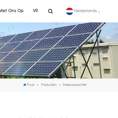
Met Ons Op
VR
Nederlands
English
Deutsch
español
português
Thuis
Producten
Sneeuwwachter
Nederlands
العربية
日本語