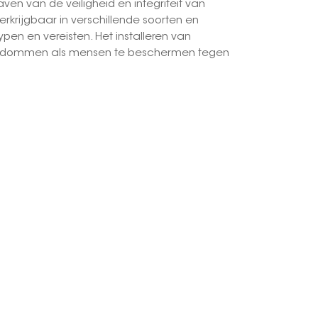
n van de veiligheid en integriteit van
rkrijgbaar in verschillende soorten en
한국의
en en vereisten. Het installeren van
gendommen als mensen te beschermen tegen
Melayu
Tiếng việt