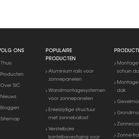
VOLG ONS
POPULAIRE
PRODUCT
PRODUCTEN
Thuis
Montage
Aluminium rails voor
schuin d
Producten
zonnepanelen
Montage 
Over SIC
Wandmontagesystemen
dak
Nieuws
voor zonnepanelen
Gevelmo
Bloggen
Enkelzijdige structuur
Grondmo
met zonneballast
Sitemap
Zonneco
Verstelbare
Zonne-tra
kantelbevestiging voor