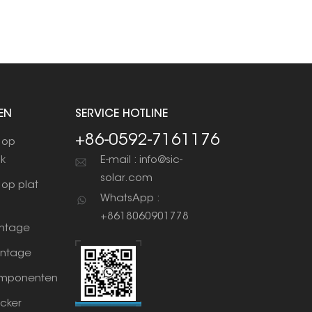
EN
SERVICE HOTLINE
+86-0592-7161176
 op
ak
E-mail : info@sic-
solar.com
op plat
WhatsApp :
+8618060901778
ntage
ntage
mponenten
cker