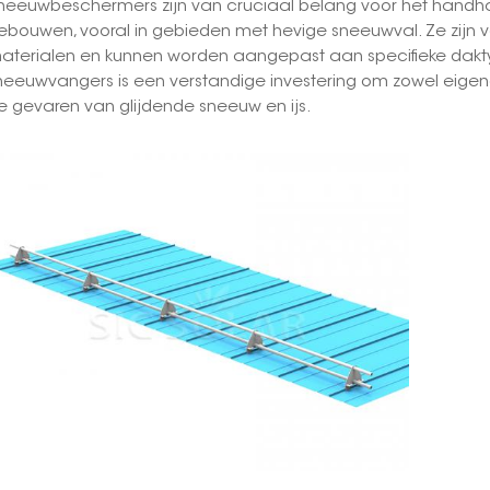
neeuwbeschermers zijn van cruciaal belang voor het handhave
ebouwen, vooral in gebieden met hevige sneeuwval. Ze zijn ve
aterialen en kunnen worden aangepast aan specifieke daktyp
neeuwvangers is een verstandige investering om zowel ei
e gevaren van glijdende sneeuw en ijs.