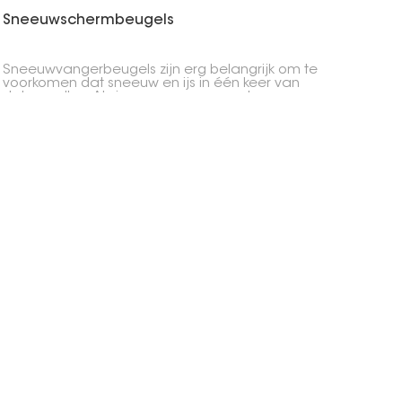
Sneeuwschermbeugels
Sneeuwvangerbeugels zijn erg belangrijk om te
voorkomen dat sneeuw en ijs in één keer van
daken vallen. Als je ze op zonnepanelen
monteert, maken ze de installatie veiliger en
beschermen ze de panelen, je spullen en
mensen tegen verschuivende sneeuw.