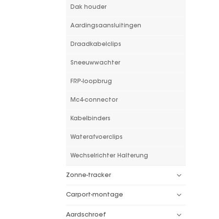
Dak houder
Aardingsaansluitingen
Draadkabelclips
Sneeuwwachter
FRP-loopbrug
Mc4-connector
Kabelbinders
Waterafvoerclips
Wechselrichter Halterung
Zonne-tracker
Carport-montage
Aardschroef