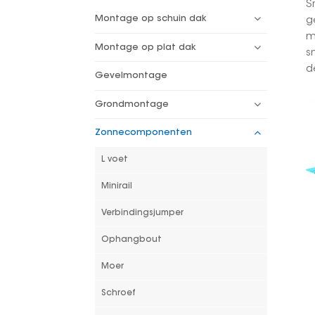
S
Montage op schuin dak
g
m
Montage op plat dak
s
d
Gevelmontage
Grondmontage
Zonnecomponenten
L voet
Minirail
Verbindingsjumper
Ophangbout
Moer
Schroef