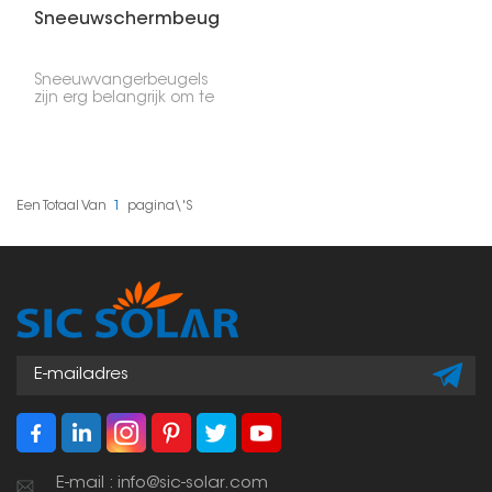
Sneeuwschermbeugels
Sneeuwvangerbeugels
zijn erg belangrijk om te
voorkomen dat sneeuw
en ijs in één keer van
daken vallen. Als je ze
op zonnepanelen
monteert, maken ze de
installatie veiliger en
Een Totaal Van
1
Pagina\'s
beschermen ze de
panelen, je spullen en
mensen tegen
verschuivende sneeuw.
E-mail : info@sic-solar.com