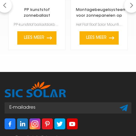
PP kunststof
Montagebeugelsysteem
zonneballast
voor zonnepanelen op
dakmontage
plat dak
PP-kunststof ballastdakbevestigingen bieden een lichte, sterke en eenvoudige manier om zonnepanelen ...
Het Flat Roof Solar Mounting Bracket System is ontworpen voor de installatie van zonnepanelen op pla...
LEES MEER
LEES MEER