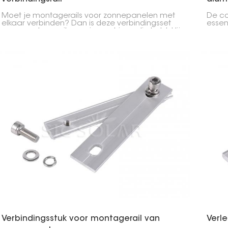
Moet je montagerails voor zonnepanelen met
De co
elkaar verbinden? Dan is deze verbindingsset
essen
voor montagerails precies wat je nodig hebt. Hij
zonne
werkt zowel op een dak als op de grond. De set
alumi
is ontworpen voor eenvoudige installatie en een
waard
lange levensduur.
woning
Verbindingsstuk voor montagerail van
Verle