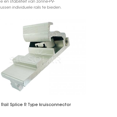
e en stabiliteit van zonne-PV-
sen individuele rails te bieden.
한국의
Melayu
Tiếng việt
 Rail Splice R Type kruisconnector