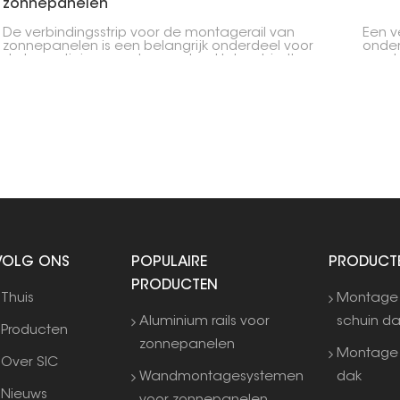
zonnepanelen
De verbindingsstrip voor de montagerail van
Een v
zonnepanelen is een belangrijk onderdeel voor
onde
de bevestiging van de panelen. Het verbindt
monta
twee rails en zorgt ervoor dat de hele
verle
constructie stevig en recht blijft.
zonne
plaat
bij h
VOLG ONS
POPULAIRE
PRODUCT
PRODUCTEN
Thuis
Montage
Aluminium rails voor
schuin d
Producten
zonnepanelen
Montage 
Over SIC
Wandmontagesystemen
dak
Nieuws