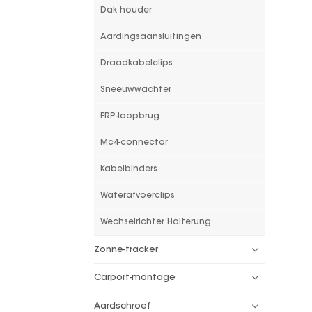
Dak houder
Aardingsaansluitingen
Draadkabelclips
Sneeuwwachter
FRP-loopbrug
Mc4-connector
Kabelbinders
Waterafvoerclips
Wechselrichter Halterung
Zonne-tracker
Carport-montage
Aardschroef