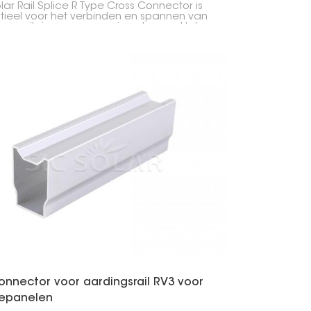
lar Rail Splice R Type Cross Connector is
tieel voor het verbinden en spannen van
gerails in zonne-energiesystemen. Het
ndt twee raildelen soepel met elkaar,
oor de zonnepanelen stevig en goed
nden blijven.
onnector voor aardingsrail RV3 voor
epanelen