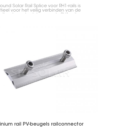
und Solar Rail Splice voor RH1-rails is
tieel voor het veilig verbinden van de
hillende onderdelen van de RH1-rail voor
-energiesystemen. Het zorgt voor een
ge en stabiele verbinding, waardoor uw
panelen goed op hun plaats blijven en
s uitgelijnd op de grond liggen.
nium rail PV-beugels railconnector