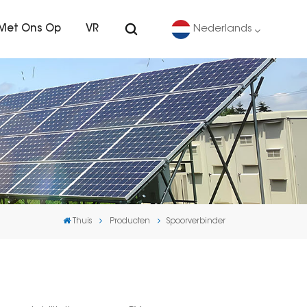
Met Ons Op
VR
Nederlands
English
Deutsch
español
português
Thuis
Producten
Spoorverbinder
Nederlands
العربية
日本語