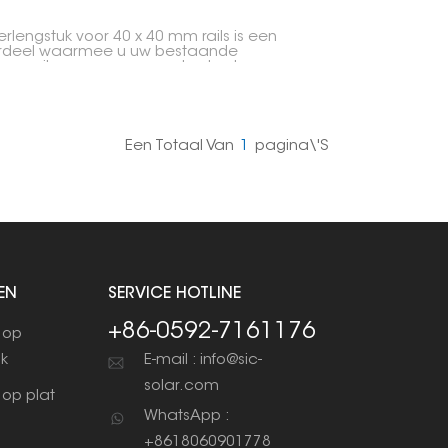
erlengstuk voor 40 x 40 mm rails is een
rdeel waarmee u uw bestaande
gerails voor zonnepanelen kunt
ngen. Mensen gebruiken deze vaak om
panelen over een groter oppervlak te
sen, of om meer mogelijkheden te hebben
et ontwerpen van het montagesysteem.
Een Totaal Van
1
Pagina\'s
EN
SERVICE HOTLINE
+86-0592-7161176
 op
ak
E-mail : info@sic-
solar.com
op plat
WhatsApp :
+8618060901778