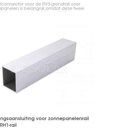
ilconnector voor de RV3-grondrail voor
panelen is belangrijk omdat deze twee
rails voor zonnepanelen met elkaar
ndt, waardoor ze stevig en recht blijven.
orgt ervoor dat uw zonnepanelen goed
ijnd en stevig vastzitten.
ingsaansluiting voor zonnepanelenrail
RH1-rail