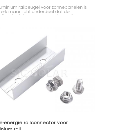
uminium railbeugel voor zonnepanelen is
terk maar licht onderdeel dat de
hillende delen van de montagerail
ndt, waardoor zonnepanelen stabiel en
s op hun plaats blijven. Het is uitermate
ikt voor systemen op daken of op de
, en versterkt de gehele constructie.
e-energie railconnector voor
nium rail