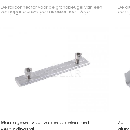
De railconnector voor de grondbeugel van een
De al
zonnepanelensysteem is essentieel. Deze
een s
verbindt twee op de grond gemonteerde
versc
railsecties met elkaar en zorgt zo voor stabiliteit
verbi
van het hele systeem. De connector houdt de
netje
zonnepanelen stevig op hun plaats en is
gesch
daarom uitermate geschikt voor allerlei
grond
grondmontagesystemen, van grote
commerciële zonneparken tot systemen voor
thuisgebruik.
Montageset voor zonnepanelen met
Zonn
verbindingsrail
alumi