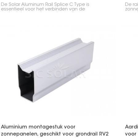
De Solar Aluminum Rail Splice C Type is
De ra
essentieel voor het verbinden van de
zonne
onderdelen van de montagerails voor
grond
zonnepanelen. Het zorgt ervoor dat alles goed
verbi
uitgelijnd en stevig blijft tijdens de installatie van
Het z
de zonnepanelen.
uitgel
Aluminium montagestuk voor
Aard
zonnepanelen, geschikt voor grondrail RV2
voor 