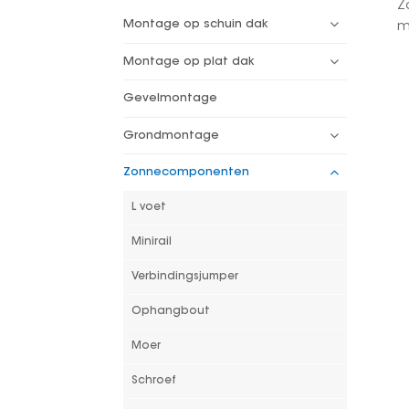
Z
Montage op schuin dak
m
Montage op plat dak
Gevelmontage
Grondmontage
Zonnecomponenten
L voet
Minirail
Verbindingsjumper
Ophangbout
Moer
Schroef