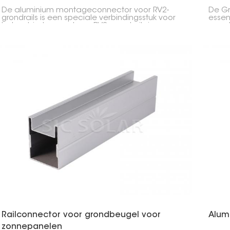
De aluminium montageconnector voor RV2-
De Gro
grondrails is een speciale verbindingsstuk voor
essen
het verbinden van twee RV2-grondrails in een
versc
zonnepaneleninstallatie. Gemaakt van
zonne
aluminium, is hij sterk, duurzaam en eenvoudig
stevi
te installeren, waardoor hij ideaal is voor het
zonne
stevig vastzetten van zonnepanelen op de
netje
grond.
Railconnector voor grondbeugel voor
Alumi
zonnepanelen