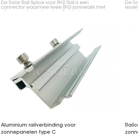
De Solar Rail Splice voor RH2 Rail is een
De So
connector waarmee twee RH2-zonnerails met
essen
elkaar worden verbonden. Zo krijgt u een
monta
stevige, doorlopende basis voor uw
verbi
zonnepanelen. Het zorgt voor een solide
waard
constructie en vereenvoudigt de installatie.
verbo
Aluminium railverbinding voor
Railc
zonnepanelen type C
zonn