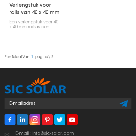
Verlengstuk voor
rails van 40 x 40 mm
Een verlengstuk voor 40
x 40 mm rails is een
onderdeel waarmee u
uw bestaande
montagerails voor
zonnepanelen kunt
verlengen. Mensen
gebruiken deze vaak
Een Totaal Van
1
Pagina\'s
om zonnepanelen over
een groter oppervlak te
plaatsen, of om meer
mogelijkheden te
hebben bij het
ontwerpen van het
montagesysteem.
E-mail : info@sic-solar.com