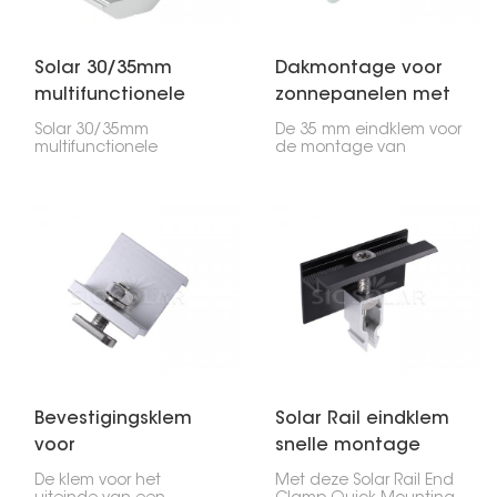
Solar 30/35mm
Dakmontage voor
multifunctionele
zonnepanelen met
eindklem
35 mm eindklem
Solar 30/35mm
De 35 mm eindklem voor
multifunctionele
de montage van
eindklem is a handy
zonnepanelen op het
thing for attaching solar
dak is essentieel om de
panels to mounting rails,
randen van uw
especially the ones on
zonnepanelen stevig op
the edges. It works with
het dak te bevestigen.
both 30mm and 35mm
Als u panelen van 35
thick panels, so it's
mm dik heeft, zorgt
good for different types
deze klem ervoor dat ze
of solar setups.
probleemloos aan de
dakrail vastzitten.
Bevestigingsklem
Solar Rail eindklem
voor
snelle montage
zonnepaneelrail
De klem voor het
Met deze Solar Rail End