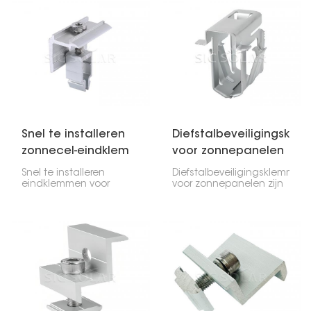
Snel te installeren
Diefstalbeveiligingskl
zonnecel-eindklem
voor zonnepanelen
Snel te installeren
Diefstalbeveiligingsklemmen
eindklemmen voor
voor zonnepanelen zijn
zonnepanelen zijn
ontworpen om uw
essentieel voor de
panelen te beschermen
montage. Ze
tegen diefstal door ze
bevestigen de buitenste
aan de montagerails
panelen aan de rails en
vast te zetten.
zorgen er samen met
de middenklemmen
voor dat alles op zijn
plaats blijft.