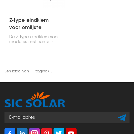
uitgelijnd blijven, of het
nu gaat om woningen,
bedrijven of
grootschalige
installaties.
Z-type eindklem
voor omlijste
modules
De Z-type eindklem voor
modules met frame is
een compacte en
efficiënte constructie
die is ontworpen om de
rand van de PV-module
aan de montagerails te
bevestigen. De "Z"-vorm
Een Totaal Van
1
Pagina\'s
zorgt voor een
gestroomlijnd,
lichtgewicht ontwerp
dat stabiliteit en
uitlijning van de
zonnepanelen in dak-
en grondsystemen
garandeert.