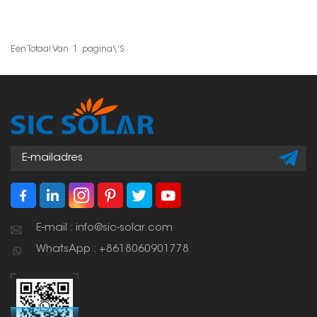
montagesystemen zijn
essentiële onderdelen
die ontworpen zijn om
de randen van
zonnepanelen stevig
Een Totaal Van
1
Pagina\'s
aan de montagerails in
fotovoltaïsche (PV)
systemen te bevestigen.
Ze worden gebruikt in
residentiële,
commerciële en
grootschalige zonne-
energie-installaties om
de panelen stabiel te
houden en een lange
levensduur van het
systeem te garanderen.
E-mail : info@sic-solar.com
WhatsApp : +8618060901778