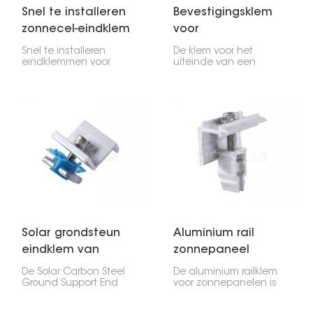
Snel te installeren
Bevestigingsklem
zonnecel-eindklem
voor
zonnepaneelrail
Snel te installeren
De klem voor het
met T-bout
eindklemmen voor
uiteinde van een
zonnepanelen zijn
zonnepaneel aan een
essentieel voor de
montagerail met T-bout
montage. Ze
is essentieel voor het
bevestigen de buitenste
bevestigen van het
panelen aan de rails en
uiteinde van een
zorgen er samen met
zonnepaneel aan een
de middenklemmen
montagerail, waardoor
voor dat alles op zijn
de installatie snel
plaats blijft.
verloopt.
Solar grondsteun
Aluminium rail
eindklem van
zonnepaneel
koolstofstaal
snelsluitklem
De Solar Carbon Steel
De aluminium railklem
Ground Support End
voor zonnepanelen is
Clamp is een robuuste
een essentieel
bevestiging die de
onderdeel voor het