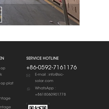
EN
SERVICE HOTLINE
+86-0592-7161176
 op
ak
E-mail : info@sic-
solar.com
op plat
WhatsApp :
+8618060901778
ntage
ntage