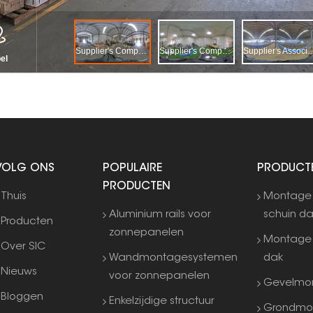
VOLG ONS
POPULAIRE
PRODUCT
PRODUCTEN
Thuis
Montage
Aluminium rails voor
schuin d
Producten
zonnepanelen
Montage 
Over SIC
Wandmontagesystemen
dak
Nieuws
voor zonnepanelen
Gevelmo
Bloggen
Enkelzijdige structuur
Grondmo