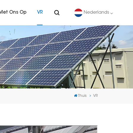
Met Ons Op
VR
Nederlands
English
Deutsch
español
português
Thuis
VR
Nederlands
العربية
日本語