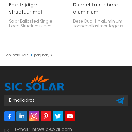
Enkelzijdige
Dubbel kantelbare
structuur met
aluminium
zonneballast
zonneballastmontage
Solar Ballasted Single
Deze Dual Tilt aluminium
Face Structure is een
zonneballastmontage is
montagesysteem dat
een geweldige, sterke
zonnepanelen op platte
optie voor
daken of de grond
zonnepanelen, met
bevestigt met behulp
name voor bedrijven die
van gewichten in plaats
zoveel mogelijk energie
van gaten te boren. Het
willen halen. Door de
Een Totaal Van
1
Pagina\'s
single face-principe
kantelfunctie kunt u
betekent dat de
beter zonlicht
panelen één kant op
opvangen.
wijzen (meestal naar
het zuiden als je in het
noorden woont) om
zoveel mogelijk zonlicht
te vangen.
E-mail : info@sic-solar.com