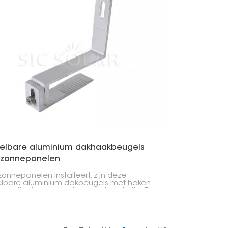
telbare aluminium dakhaakbeugels
 zonnepanelen
 zonnepanelen installeert, zijn deze
elbare aluminium dakbeugels met haken
ssentieel onderdeel van de installatie. Ze
ontworpen om panelen stevig op
ndaken te bevestigen, ongeacht het type
de hellingshoek of de dikte van de
annen.