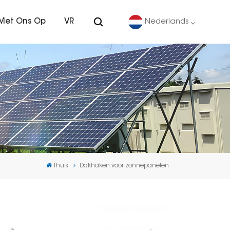
Met Ons Op
VR
Nederlands
English
Deutsch
español
português
Thuis
Dakhaken voor zonnepanelen
Nederlands
العربية
日本語