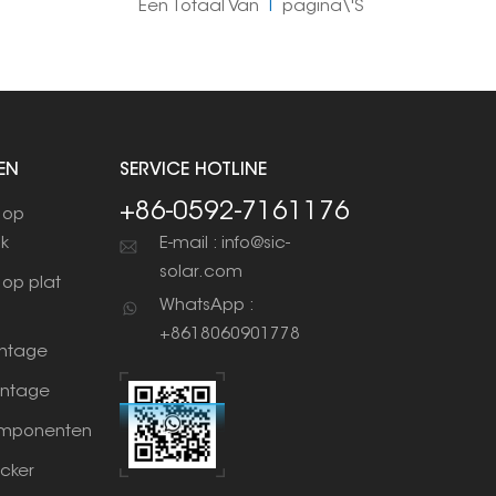
Een Totaal Van
1
Pagina\'s
EN
SERVICE HOTLINE
+86-0592-7161176
 op
ak
E-mail : info@sic-
solar.com
op plat
WhatsApp :
+8618060901778
ntage
ntage
mponenten
cker