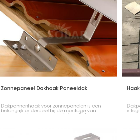
Zonnepaneel Dakhaak Paneeldak
Haak
Dakpannenhaak voor zonnepanelen is een
Dakpa
belangrijk onderdeel bij de montage van
integ
zonnepanelen op pannendaken. Ontworpen
voor 
voor stabiliteit, sterkte en geschiktheid, zorgt het
ontwo
voor een stevige installatie zonder de stevigheid
zonne
van de dakconstructie te schaden.
beves
besch
in ge