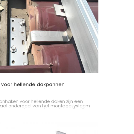
 voor hellende dakpannen
nhaken voor hellende daken zijn een
raal onderdeel van het montagesysteem
zonnepanelen op schuine daken. Ze zijn
rpen om de montagerails voor
panelen aan de dakconstructie te
tigen, zonder de dakpannen te
adigen en de waterdichtheid van het dak
vaar te brengen.