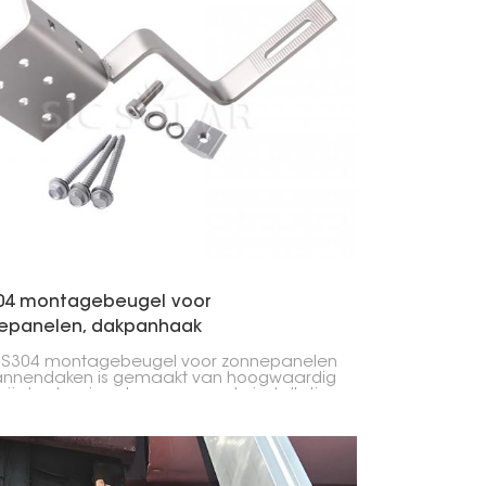
한국의
Melayu
Tiếng việt
04 montagebeugel voor
epanelen, dakpanhaak
US304 montagebeugel voor zonnepanelen
annendaken is gemaakt van hoogwaardig
rij staal en is ontworpen om de installatie
zonnepanelen op pannendaken te
makkelijken. De beugel is duurzaam en
estendig, waardoor de panelen stabiel
en zonder het dak te beschadigen.