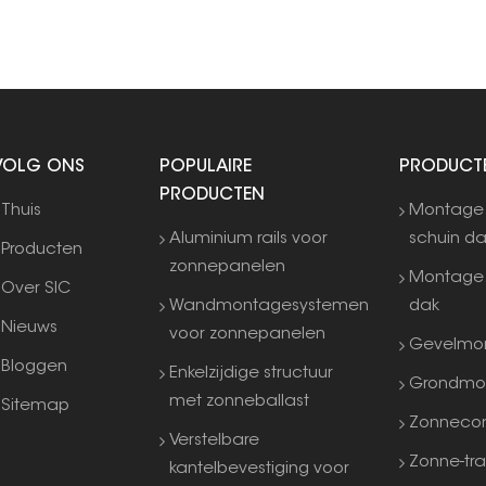
VOLG ONS
POPULAIRE
PRODUCT
PRODUCTEN
Thuis
Montage
Aluminium rails voor
schuin d
Producten
zonnepanelen
Montage 
Over SIC
Wandmontagesystemen
dak
Nieuws
voor zonnepanelen
Gevelmo
Bloggen
Enkelzijdige structuur
Grondmo
met zonneballast
Sitemap
Zonneco
Verstelbare
Zonne-tra
kantelbevestiging voor