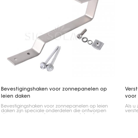
Bevestigingshaken voor zonnepanelen op
Vers
leien daken
voor
Bevestigingshaken voor zonnepanelen op leien
Als u
daken zijn speciale onderdelen die ontworpen
verst
zijn om zonnepanelen op pannendaken te
een e
bevestigen. Ze bieden een stevig
zijn 
bevestigingspunt voor zonnepanelen, waardoor
panne
de panelen op hun plaats blijven en uw dak
dak, 
beschermd wordt.
dakp