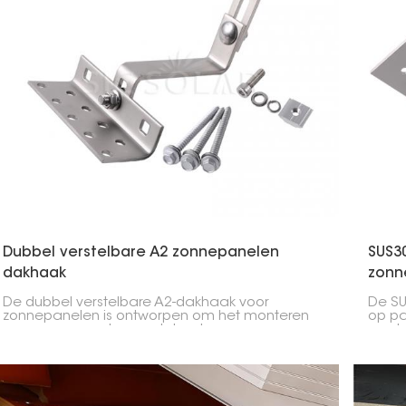
Dubbel verstelbare A2 zonnepanelen
SUS3
dakhaak
zonn
De dubbel verstelbare A2-dakhaak voor
De S
zonnepanelen is ontworpen om het monteren
op p
van zonnepanelen op daken te
roestv
vergemakkelijken. Hij kan op twee manieren
van 
worden versteld, waardoor u hem eenvoudig in
verge
de juiste hoek kunt plaatsen.
weerb
blijv