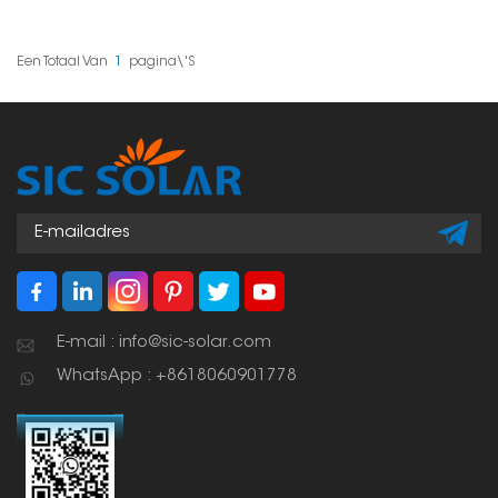
zonnepanelen op
bevestigen van
pannendaken.
zonnepanelen op
Ontworpen voor
pannendaken, die veel
stabiliteit, sterkte en
voorkomen bij
Een Totaal Van
1
Pagina\'s
geschiktheid, zorgt het
woningbouw. Deze
voor een stevige
bevestigingen zijn
installatie zonder de
speciaal ontworpen
stevigheid van de
voor de specifieke
dakconstructie te
uitdagingen van
schaden.
pannendaken,
waaronder de
noodzaak om de
pannen niet te
beschadigen en een
waterdichte afsluiting te
creëren.
E-mail : info@sic-solar.com
WhatsApp : +8618060901778