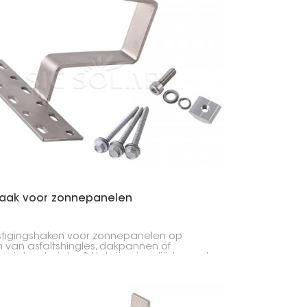
aak voor zonnepanelen
tigingshaken voor zonnepanelen op
 van asfaltshingles, dakpannen of
sietmaterialen? Het zijn eigenlijk beugels
ee je zonnepanelen op daken bevestigt.
haken bieden een veilige, nette en
dichte manier om het
panelensysteem aan het dak vast te