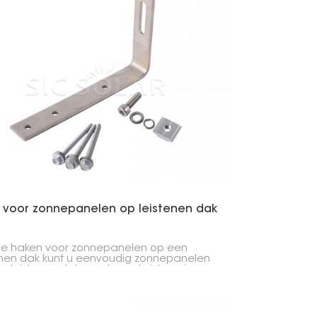
n.
 voor zonnepanelen op leistenen dak
e haken voor zonnepanelen op een
enen dak kunt u eenvoudig zonnepanelen
n leistenen dak monteren. Leisteen is
 kwetsbaar, dus u moet voorzichtig zijn!
haken bieden uw panelen een stevige en
ge plek om te rusten zonder uw dak te
adigen. Op gewone daken is het