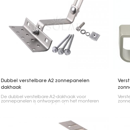
Dubbel verstelbare A2 zonnepanelen
Vers
dakhaak
zonn
De dubbel verstelbare A2-dakhaak voor
Verst
zonnepanelen is ontworpen om het monteren
zonne
van zonnepanelen op daken te
voor e
vergemakkelijken. Hij kan op twee manieren
zonne
worden versteld, waardoor u hem eenvoudig in
en po
de juiste hoek kunt plaatsen.
monta
dakco