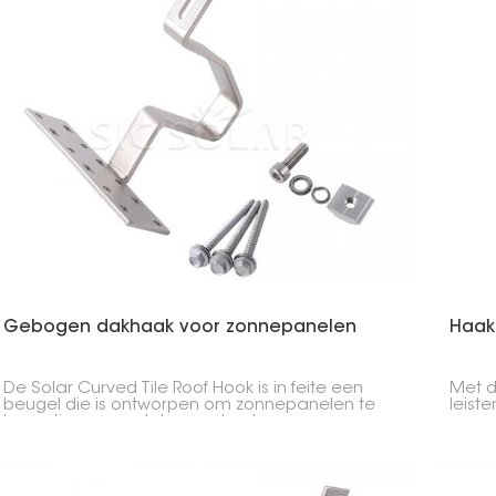
make
Gebogen dakhaak voor zonnepanelen
Haak
De Solar Curved Tile Roof Hook is in feite een
Met d
beugel die is ontworpen om zonnepanelen te
leist
bevestigen aan daken met gebogen
op ee
dakpannen. Het doel is om de panelen stabiel
nogal
te houden zonder de dakpannen te
Deze 
beschadigen.
veili
besch