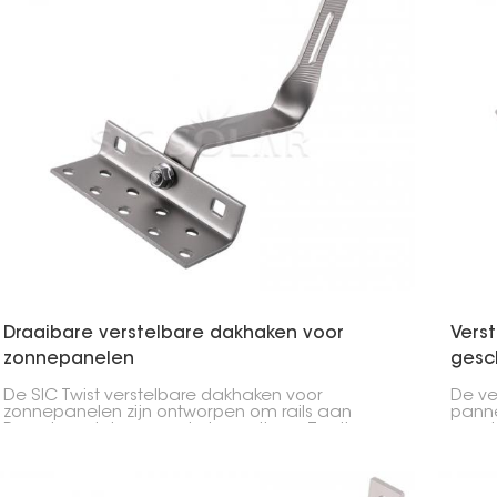
monte
is wa
Draaibare verstelbare dakhaken voor
Vers
zonnepanelen
gesc
De SIC Twist verstelbare dakhaken voor
De ve
zonnepanelen zijn ontworpen om rails aan
panne
Romeinse dakpannen te bevestigen. Ze zijn
voor 
gemaakt van roestvrij staal, zijn
panne
corrosiebestendig en hebben een levensduur
voor 
van 10 tot 25 jaar.
dakco