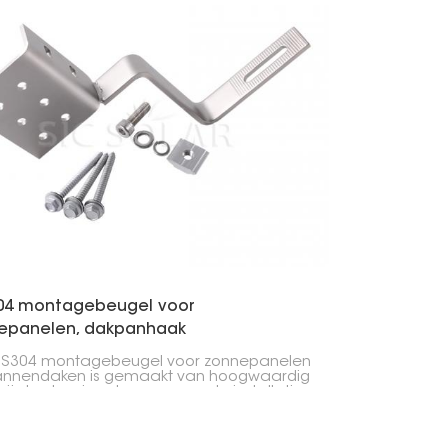
04 montagebeugel voor
epanelen, dakpanhaak
US304 montagebeugel voor zonnepanelen
annendaken is gemaakt van hoogwaardig
rij staal en is ontworpen om de installatie
zonnepanelen op pannendaken te
makkelijken. De beugel is duurzaam en
estendig, waardoor de panelen stabiel