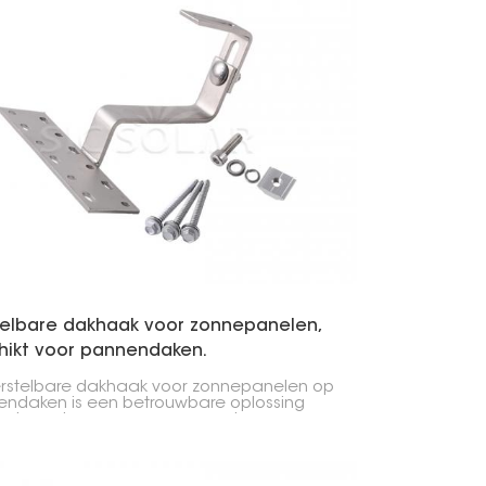
ren vaak eenvoudiger, maar op leisteen
t meer zorg nodig.
telbare dakhaak voor zonnepanelen,
hikt voor pannendaken.
rstelbare dakhaak voor zonnepanelen op
ndaken is een betrouwbare oplossing
het monteren van zonnepanelen op
ndaken. Het verstelbare ontwerp zorgt
een veilige bevestiging zonder de
nstructie te beschadigen.