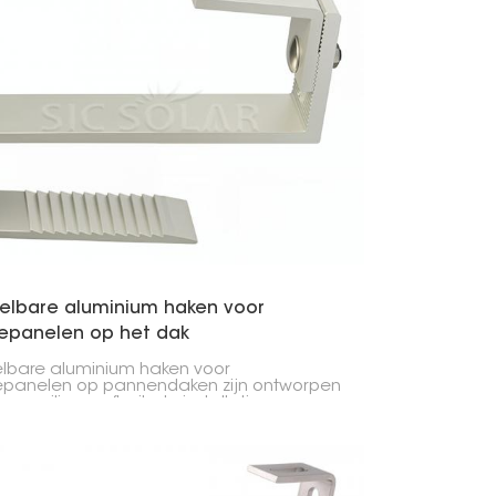
한국의
Melayu
Tiếng việt
telbare aluminium haken voor
epanelen op het dak
elbare aluminium haken voor
panelen op pannendaken zijn ontworpen
en veilige en flexibele installatie van
panelen. Dankzij de verstelbare hoogte
sitionering zorgen ze voor een stabiele
ge en passen ze zich aan verschillende
nstructies aan.