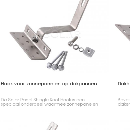
Haak voor zonnepanelen op dakpannen
Dakh
De Solar Panel Shingle Roof Hook is een
Beves
speciaal onderdeel waarmee zonnepanelen
daken
op daken van asfaltshingles, composietshingles
compo
of leisteen kunnen worden bevestigd. Het zorgt
waarm
ervoor dat de panelen stevig vastzitten,
Deze 
voorkomt lekkages en is eenvoudig te
water
installeren.
zonne