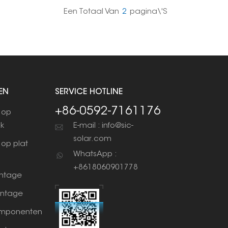
en zonder het dak te beschadigen.
Een Totaal Van
2
Pagina\'s
EN
SERVICE HOTLINE
+86-0592-7161176
 op
ak
E-mail : info@sic-
solar.com
op plat
WhatsApp :
+8618060901778
ntage
ntage
mponenten