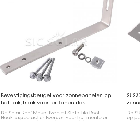
Bevestigingsbeugel voor zonnepanelen op
SUS3
het dak, haak voor leistenen dak
zonn
De Solar Roof Mount Bracket Slate Tile Roof
De S
Hook is speciaal ontworpen voor het monteren
op p
van zonnepanelen op daken met leien
roestv
dakpannen. Het biedt een veilige manier om
van 
panelen te ondersteunen zonder het dak te
verge
beschadigen.
weerb