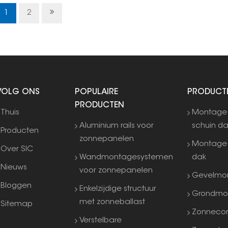
blijv
1
2
VOLG ONS
POPULAIRE
PRODUCT
PRODUCTEN
Thuis
Montage
Aluminium rails voor
schuin d
Producten
zonnepanelen
Montage 
Over SIC
Wandmontagesystemen
dak
Nieuws
voor zonnepanelen
Gevelmo
Bloggen
Enkelzijdige structuur
Grondmo
met zonneballast
Sitemap
Zonneco
Verstelbare