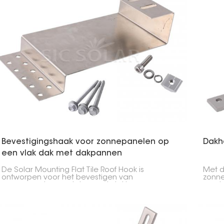
Bevestigingshaak voor zonnepanelen op
Dakh
een vlak dak met dakpannen
De Solar Mounting Flat Tile Roof Hook is
Met d
ontworpen voor het bevestigen van
zonne
zonnepanelen op daken met vlakke
zonde
dakpannen. Het is een veilige manier om de
gemaa
panelen te bevestigen zonder gaten te boren,
lang 
waardoor uw dak langer stevig blijft en uw
panel
zonnepaneleninstallatie langer meegaat.