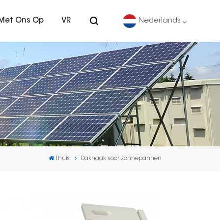
Met Ons Op
VR
Nederlands
English
Deutsch
español
português
Thuis
Dakhaak voor zonnepannen
Nederlands
العربية
日本語