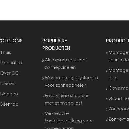
water
VOLG ONS
POPULAIRE
PRODUCT
PRODUCTEN
Thuis
Montage
Aluminium rails voor
schuin d
Producten
zonnepanelen
Montage 
Over SIC
Wandmontagesystemen
dak
Nieuws
voor zonnepanelen
Gevelmo
Bloggen
Enkelzijdige structuur
Grondmo
met zonneballast
Sitemap
Zonneco
Verstelbare
Zonne-tra
kantelbevestiging voor
zonnepaneel