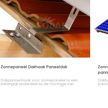
Zonnepaneel Dakhaak Paneeldak
Zonn
pann
Dakpannenhaak voor zonnepanelen is een
Dakbe
belangrijk onderdeel bij de montage van
panne
zonnepanelen op pannendaken. Ontworpen
beves
voor stabiliteit, sterkte en geschiktheid, zorgt het
panne
voor een stevige installatie zonder de stevigheid
wonin
van de dakconstructie te schaden.
ontwo
pann
panne