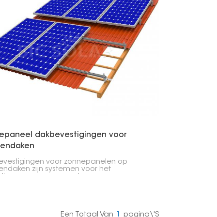
한국의
Melayu
Tiếng việt
epaneel dakbevestigingen voor
endaken
vestigingen voor zonnepanelen op
ndaken zijn systemen voor het
tigen van zonnepanelen op
ndaken, die veel voorkomen bij
gbouw. Deze bevestigingen zijn speciaal
rpen voor de specifieke uitdagingen van
endaken, waaronder de noodzaak om de
n niet te beschadigen en een
Een Totaal Van
1
Pagina\'s