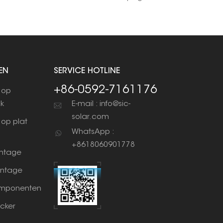
dichte afsluiting te creëren.
EN
SERVICE HOTLINE
+86-0592-7161176
 op
ak
E-mail : info@sic-
solar.com
op plat
WhatsApp :
+8618060901778
ntage
ntage
mponenten
cker