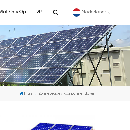
Met Ons Op
VR
Nederlands
English
Deutsch
español
português
Thuis
Zonnebeugels voor pannendaken
Nederlands
العربية
日本語