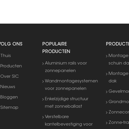
eenvoudige installatie en onderhoud te
vergemakkelijken.
VOLG ONS
POPULAIRE
PRODUCT
PRODUCTEN
Thuis
Montage
Aluminium rails voor
schuin d
Producten
zonnepanelen
Montage 
Over SIC
Wandmontagesystemen
dak
Nieuws
voor zonnepanelen
Gevelmo
Bloggen
Enkelzijdige structuur
Grondmo
met zonneballast
Sitemap
Zonneco
Verstelbare
Zonne-tra
kantelbevestiging voor