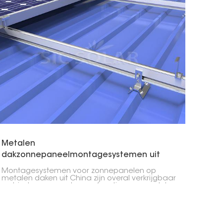
Metalen
dakzonnepaneelmontagesystemen uit
China
Montagesystemen voor zonnepanelen op
metalen daken uit China zijn overal verkrijgbaar
en bieden een scala aan functies en voordelen
voor de installatie van zonnepanelen op
metalen daken. Deze systemen zijn ontworpen
om de elementen te weerstaan, een stabiele
ondersteuning voor zonnepanelen te bieden en