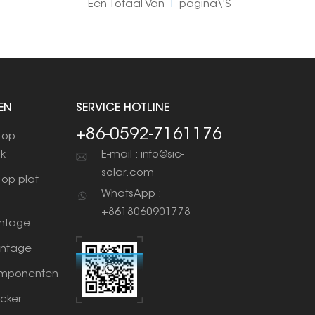
Een Totaal Van
1
Pagina\'s
EN
SERVICE HOTLINE
+86-0592-7161176
 op
ak
E-mail : info@sic-
solar.com
op plat
WhatsApp :
+8618060901778
ntage
ntage
mponenten
cker