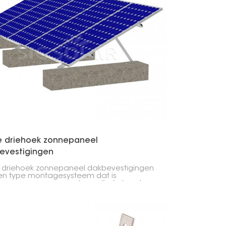
한국의
Melayu
Tiếng việt
e driehoek zonnepaneel
evestigingen
 driehoek zonnepaneel dakbevestigingen
een type montagesysteem dat is
rpen om zonnepanelen veilig te houden
 een vaste hoek op platte of
eslagen daken.