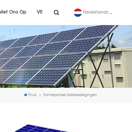
Met Ons Op
VR
Nederlands
English
Deutsch
español
português
Thuis
Zonnepaneel dakbevestigingen
Nederlands
العربية
日本語