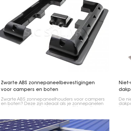
Zwarte ABS zonnepaneelbevestigingen
Niet-
voor campers en boten
dakp
Zwarte ABS zonnepaneelhouders voor campers
De ni
en boten? Deze zijn ideaal als je zonnepanelen
dakpa
op je camper, boot of caravan wilt bevestigen.
beves
Ze zijn gemaakt van vrij stevig ABS-kunststof, dus
Deze 
ze zijn licht en bestand tegen weersinvloeden
eenvo
en roest.
waard
van e