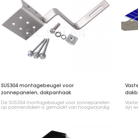
SUS304 montagebeugel voor
Vast
zonnepanelen, dakpanhaak
dakb
De SUS304 montagebeugel voor zonnepanelen
Vaste
op pannendaken is gemaakt van hoogwaardig
zijn 
roestvrij staal en is ontworpen om de installatie
ontwo
van zonnepanelen op pannendaken te
onder
vergemakkelijken. De beugel is duurzaam en
laagg
weerbestendig, waardoor de panelen stabiel
blijven zonder het dak te beschadigen.