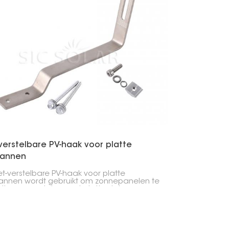
verstelbare PV-haak voor platte
annen
et-verstelbare PV-haak voor platte
nnen wordt gebruikt om zonnepanelen te
tigen aan daken met platte dakpannen.
haken zijn goed ontworpen, sterk,
udig te installeren en gaan lang mee,
oor ze een essentieel onderdeel vormen
lke zonnepaneleninstallatie.