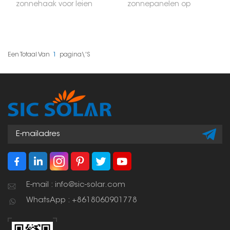
zonnehaak voor leien
zonnepanelen op
dakpannen is een
pannendaken zijn
montageaccessoire dat
systemen voor het
speciaal is ontworpen
bevestigen van
voor de installatie van
zonnepanelen op
zonnepanelen op leien
pannendaken, die veel
daken. De
voorkomen bij
Een Totaal Van
1
Pagina\'s
verstelbaarheid zorgt
woningbouw. Deze
voor een nauwkeurige
bevestigingen zijn
positionering, waardoor
speciaal ontworpen
het een veelzijdige
voor de specifieke
oplossing is voor
uitdagingen van
verschillende
pannendaken,
dakpandiktes en
waaronder de
dakconstructies.
noodzaak om de
pannen niet te
beschadigen en een
waterdichte afsluiting te
creëren.
E-mail : info@sic-solar.com
WhatsApp : +8618060901778