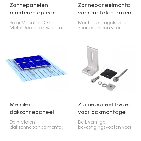
Zonnepanelen
Zonnepaneelmontageb
monteren op een
voor metalen daken
metalen dak
Solar Mounting On
Montagebeugels voor
Metal Roof is ontworpen
zonnepanelen voor
om veiligheid,
metalen daken zijn
duurzaamheid en
ontworpen en
kostenefficiëntie te
ontwikkeld om een
bieden bij het plaatsen
robuuste, duurzame en
van fotovoltaïsche
betrouwbare oplossing
modules op elk type
te bieden voor de
metalen dak - of het nu
montage van
gaat om gegolfde,
fotovoltaïsche modules
trapeziumvormige of
op elk type metalen
staande naadprofielen.
dak. Dit product is
eenvoudig te installeren
en veroorzaakt geen
schade aan het dak.
Metalen
Zonnepaneel L-voet
dakzonnepaneel
voor dakmontage
montagestructuur
De metalen
De L-vormige
dakzonnepaneelmontageconstructie
bevestigingsvoeten voor
wordt vervaardigd uit
zonnepanelen op
hoogwaardig
daken zijn essentieel