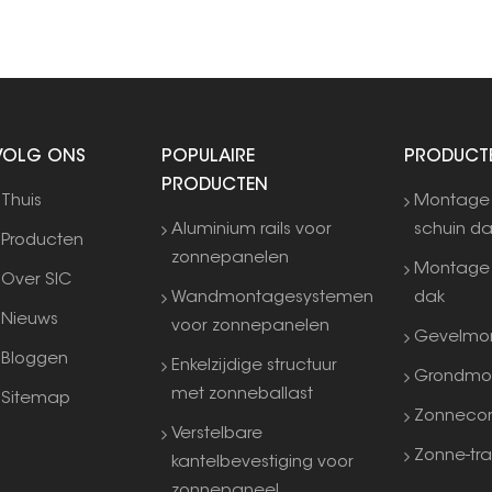
VOLG ONS
POPULAIRE
PRODUCT
PRODUCTEN
Thuis
Montage
Aluminium rails voor
schuin d
Producten
zonnepanelen
Montage 
Over SIC
Wandmontagesystemen
dak
Nieuws
voor zonnepanelen
Gevelmo
Bloggen
Enkelzijdige structuur
Grondmo
met zonneballast
Sitemap
Zonneco
Verstelbare
Zonne-tra
kantelbevestiging voor
zonnepaneel