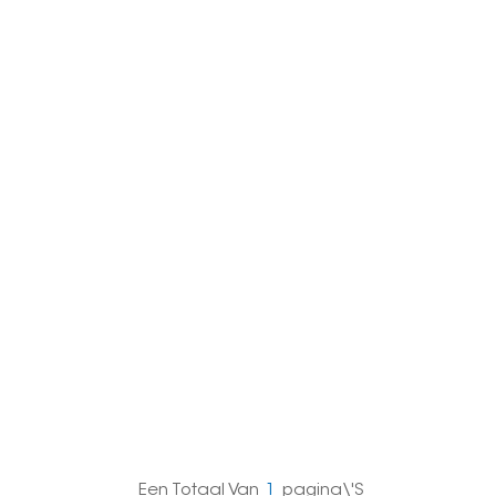
한국의
Melayu
Tiếng việt
Een Totaal Van
1
Pagina\'s