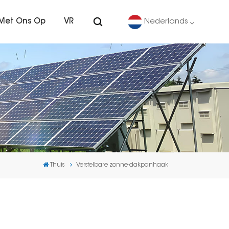
Met Ons Op
VR
Nederlands
English
Deutsch
español
português
Thuis
Verstelbare zonne-dakpanhaak
Nederlands
العربية
日本語