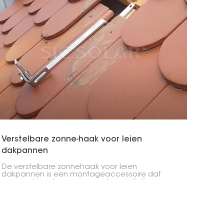
Verstelbare zonne-haak voor leien
dakpannen
De verstelbare zonnehaak voor leien
dakpannen is een montageaccessoire dat
speciaal is ontworpen voor de installatie van
zonnepanelen op leien daken. De
verstelbaarheid zorgt voor een nauwkeurige
positionering, waardoor het een veelzijdige
oplossing is voor verschillende dakpandiktes en
dakconstructies.