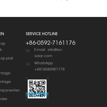
EN
SERVICE HOTLINE
+86-0592-7161176
 op
ak
E-mail : info@sic-
solar.com
op plat
WhatsApp :
+8618060901778
ntage
ntage
mponenten
cker