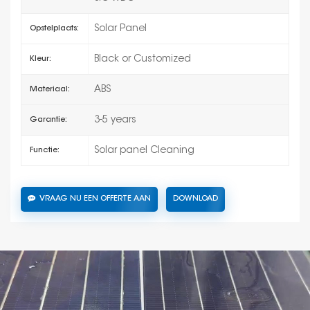
Solar Panel
Opstelplaats:
Black or Customized
Kleur:
ABS
Materiaal:
3-5 years
Garantie:
Solar panel Cleaning
Functie:
VRAAG NU EEN OFFERTE AAN
DOWNLOAD