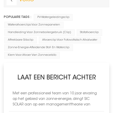
VORIG
POPULAIRE TAGS :
PV-Watergeleidingsclip
Waterafvoerclips Voor Zonnepanelen
Handleiding Voor Zonneboilergebruik (clip)
Stofafvoerclip
Aftrekbare Slibclip
Afvoerclip Voor Fotovoltaïsch Afvalwater
Zonne-Energie-Afleidende Stof- En Waterclip
Klem Voor Afvoer Van Zonnecelslib
LAAT EEN BERICHT ACHTER
Met een professioneel team van 10 jaar ervaring
op het gebied van zonne-energie, dringt SIC
SOLAR aan op een managementtheorie van