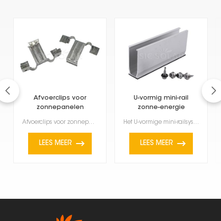
Afvoerclips voor
U-vormig mini-rail
zonnepanelen
zonne-energie
montagesysteem
Afvoerclips voor zonnepanelen zijn kleine maar nuttige hulpmiddelen die helpen bij het afvoeren van ...
Het U-vormige mini-railsysteem voor zonnepanelen is een kleine, effectieve manier om zonnepanelen te...
LEES MEER
LEES MEER