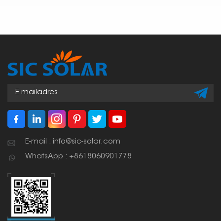
E-mail : info@sic-solar.com
WhatsApp : +8618060901778