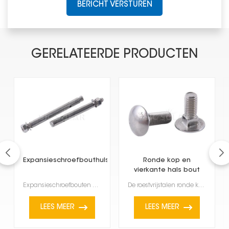
BERICHT VERSTUREN
GERELATEERDE PRODUCTEN
Expansieschroefbouthulsankerbevestiging
Ronde kop en
vierkante hals bout
van roestvrij staal
Expansieschroefbouten met hulsankers zijn zeer veelzijdig en robuust. Ze zijn ontworpen om superstev...
De roestvrijstalen ronde kop met vierkante hals is een specifiek type bevestigingsmiddel dat je vaak...
LEES MEER
LEES MEER