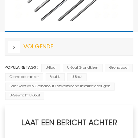
VOLGENDE
POPULAIRE TAGS :
U-Bout
U-Bout Grondklem
Grondbout
Grondboutanker
Bout U
U-Bout
Fabrikant Van Grondbout-Fotovoltaïsche Installatiebeugels
U-Gewricht U-Bout
LAAT EEN BERICHT ACHTER