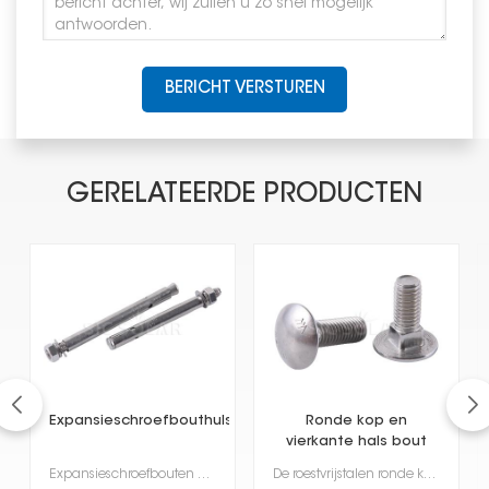
BERICHT VERSTUREN
GERELATEERDE PRODUCTEN
Expansieschroefbouthulsankerbevestiging
Ronde kop en
vierkante hals bout
van roestvrij staal
Expansieschroefbouten met hulsankers zijn zeer veelzijdig en robuust. Ze zijn ontworpen om superstev...
De roestvrijstalen ronde kop met vierkante hals is een specifiek type bevestigingsmiddel dat je vaak...