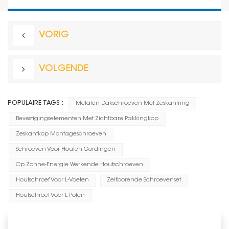
VORIG
VOLGENDE
POPULAIRE TAGS :
Metalen Dakschroeven Met Zeskantring
Bevestigingselementen Met Zichtbare Pakkingkop
Zeskantkop Montageschroeven
Schroeven Voor Houten Gordingen
Op Zonne-Energie Werkende Houtschroeven
Houtschroef Voor L-Voeten
Zelfborende Schroevenset
Houtschroef Voor L-Poten