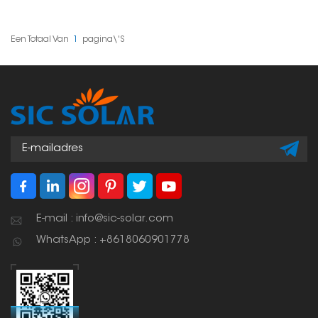
zonnepanelen op
carports. Ze vormen een
stevig maar licht frame
dat alles op zijn plaats
Een Totaal Van
1
Pagina\'s
houdt en niet roest.
E-mail : info@sic-solar.com
WhatsApp : +8618060901778