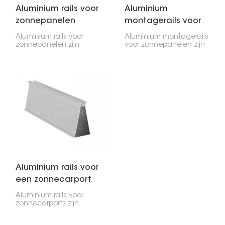
Aluminium rails voor
Aluminium
zonnepanelen
montagerails voor
zonnepanelen
Aluminium rails voor
Aluminium montagerails
zonnepanelen zijn
voor zonnepanelen zijn
essentieel voor de
oersterk en houden uw
installatie van
zonnepanelen op hun
zonnepanelen! Ze
plaats, of ze nu op uw
houden de panelen op
dak of op de grond
hun plaats en zorgen
staan. Ze zijn licht maar
ervoor dat ze veilig en
robuust, waardoor de
stevig staan. Ze zijn
installatie snel en
duurzaam, licht van
eenvoudig is.
gewicht en roesten niet.
Aluminium rails voor
een zonnecarport
Aluminium rails voor
zonnecarports zijn
essentieel voor het
ondersteunen van