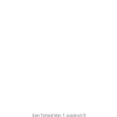
한국의
Melayu
Tiếng việt
Een Totaal Van
1
Pagina\'s