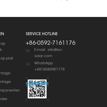
EN
SERVICE HOTLINE
+86-0592-7161176
 op
ak
E-mail : info@sic-
solar.com
op plat
WhatsApp :
+8618060901778
ntage
ntage
mponenten
cker