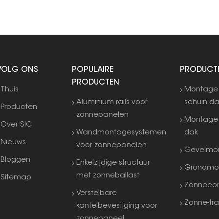
VOLG ONS
POPULAIRE
PRODUCT
PRODUCTEN
Thuis
Montage
Aluminium rails voor
schuin d
Producten
zonnepanelen
Montage 
Over SIC
Wandmontagesystemen
dak
Nieuws
voor zonnepanelen
Gevelmo
Bloggen
Enkelzijdige structuur
Grondmo
met zonneballast
Sitemap
Zonneco
Verstelbare
Zonne-tra
kantelbevestiging voor
zonnepaneel