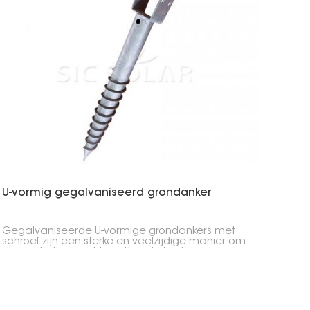
U-vormig gegalvaniseerd grondanker
Gegalvaniseerde U-vormige grondankers met
schroef zijn een sterke en veelzijdige manier om
dingen buiten vast te zetten. Je kunt ze
gebruiken voor het vastzetten van
zonnepanelen, schuttingen, houten terrassen en
andere buitenconstructies.