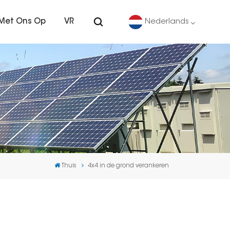
Met Ons Op
VR
Nederlands
English
Deutsch
español
português
Thuis
4x4 in de grond verankeren
Nederlands
العربية
日本語