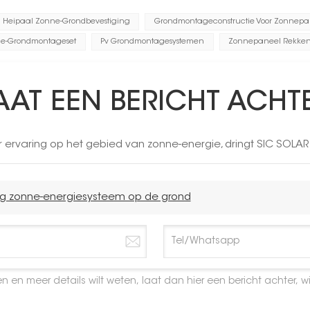
Heipaal Zonne-Grondbevestiging
Grondmontageconstructie Voor Zonnep
ne-Grondmontageset
Pv Grondmontagesystemen
Zonnepaneel Rekke
AAT EEN BERICHT ACHT
r ervaring op het gebied van zonne-energie, dringt SIC SO
ng zonne-energiesysteem op de grond