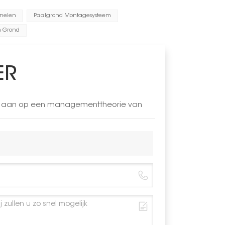
anelen
Paalgrond Montagesysteem
n Grond
ER
LAR aan op een managementtheorie van