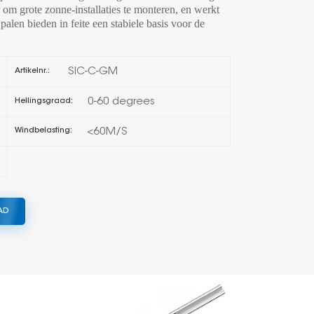
er om grote zonne-installaties te monteren, en werkt
palen bieden in feite een stabiele basis voor de
한국의
Melayu
SIC-C-GM
Artikelnr.:
Tiếng việt
0-60 degrees
Hellingsgraad:
<60M/S
Windbelasting:
AD