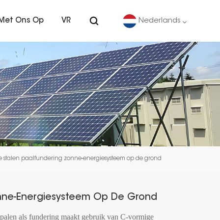
Met Ons Op
VR
Nederlands
English
Deutsch
español
português
e stalen paalfundering zonne-energiesysteem op de grond
Nederlands
العربية
onne-Energiesysteem Op De Grond
日本語
palen als fundering maakt gebruik van C-vormige