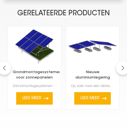
GERELATEERDE PRODUCTEN
Grondmontagesystemen
Nieuwe
voor zonnepanelen
aluminiumlegering
van het N-type
grondzonne-rekken
Grondmontagesystemen voor zonnepanelen van het N-type zijn een zeer sterke en efficiënte manier om g...
Op zoek naar een sterke, duurzame en milieuvriendelijke manier om je zonnepanelen te plaatsen? Ons n...
LEES MEER
LEES MEER