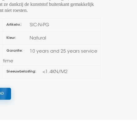
 ze dankzij de kunststof buitenkant gemakkelijk
t niet roesten.
한국의
SIC-N-PG
Artikelnr.:
Melayu
Natural
Kleur:
Tiếng việt
10 years and 25 years service
Garantie:
time
<1.4KN/M2
Sneeuwbelasting:
AD