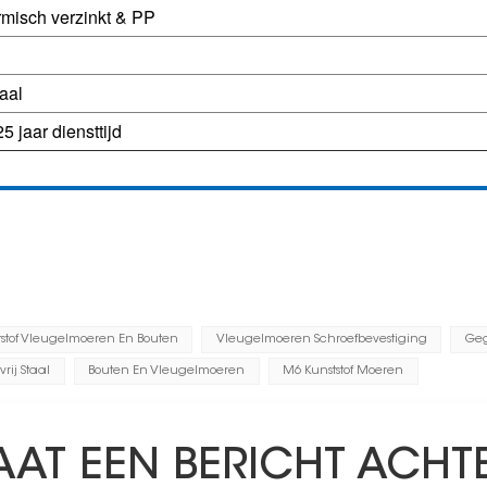
rmisch verzinkt & PP
taal
5 jaar diensttijd
tstof Vleugelmoeren En Bouten
Vleugelmoeren Schroefbevestiging
Geg
rij Staal
Bouten En Vleugelmoeren
M6 Kunststof Moeren
AAT EEN BERICHT ACHT