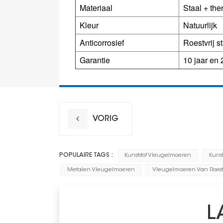
Materiaal
Staal + the
Kleur
Natuurlijk
Anticorrosief
Roestvrij s
Garantie
10 jaar en 2
VORIG
POPULAIRE TAGS :
Kunststof Vleugelmoeren
Kuns
Metalen Vleugelmoeren
Vleugelmoeren Van Roestv
L