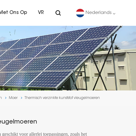
Met Ons Op
VR
Nederlands
English
Deutsch
español
português
n
Moer
Thermisch verzinkte kunststof vleugelmoeren
Nederlands
العربية
Vleugelmoeren
日本語
geschikt voor allerlei toepassingen, zoals het