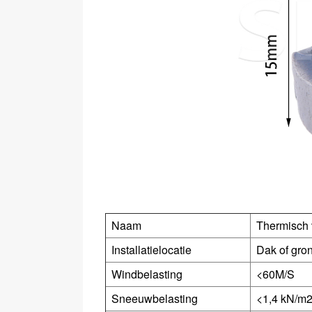
Naam
Thermisch 
Installatielocatie
Dak of gro
Windbelasting
<60M/S
Sneeuwbelasting
<1,4 kN/m