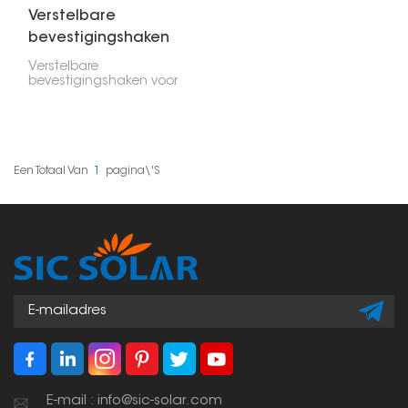
Verstelbare
bevestigingshaken
voor leien daken
Verstelbare
bevestigingshaken voor
leien daken zijn
essentieel voor een
veilige montage van
zonnepanelen op uw
huis. Deze haken zijn
flexibel en robuust,
Een Totaal Van
1
Pagina\'s
ontworpen om de
specifieke uitdagingen
van delicate leien
dakpannen aan te
kunnen. Zo blijft uw
zonnepaneleninstallatie
stabiel zonder het dak
te beschadigen.
E-mail : info@sic-solar.com