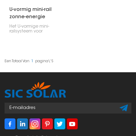
U-vormig mini-rail
zonne-energie
montagesysteem
Het U-vormige mini-
railsysteem voor
zonnepanelen is een
kleine, effectieve manier
om zonnepanelen te
monteren. Het is met
name geschikt voor
kleinere woningen of
Een Totaal Van
1
Pagina\'s
locaties waar de
panelen laag geplaatst
moeten worden. Deze
beugel heeft een U-
vorm, waardoor de
panelen stevig
vastzitten. Bovendien is
het systeem robuust,
flexibel en eenvoudig te
installeren.