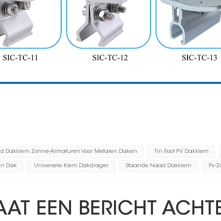
d Dakklem Zonne-Armaturen Voor Metalen Daken
Tin Roof PV Dakklem
in Dak
Universele Klem Dakdrager
Staande Naad Dakklem
Pv-
AAT EEN BERICHT ACHT