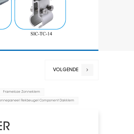
VOLGENDE
Frameloze Zonneklem
Installatiel
Zonnepaneel Rekbeugel Component Dakklem
Windbelas
Sneeuwbel
ER
Materiaal