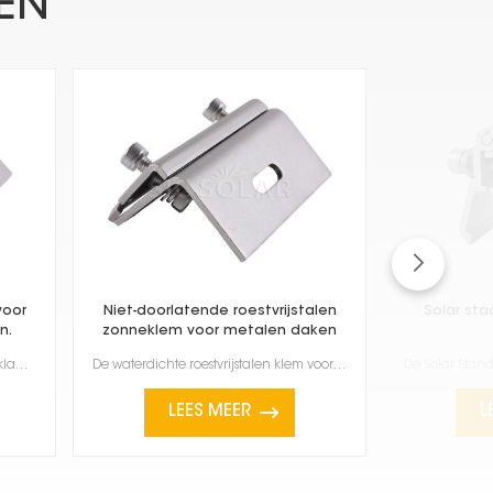
EN
voor
Niet-doorlatende roestvrijstalen
Solar st
n.
zonneklem voor metalen daken
Dakhaak van roestvrij staal voor opklapbare metalen daken. Deze rails zijn erg belangrijk als je zon...
De waterdichte roestvrijstalen klem voor zonnepanelen op metalen daken is een goede manier om zonnep...
LEES MEER
L