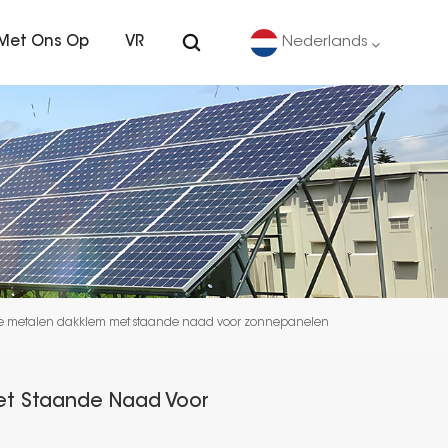
Met Ons Op
VR
Nederlands
English
Deutsch
español
português
re metalen dakklem met staande naad voor zonnepanelen
Nederlands
العربية
et Staande Naad Voor
日本語