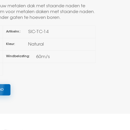
 uw metalen dak met staande naden te
한국의
lem voor metalen daken met staande naden.
nder gaten te hoeven boren.
Melayu
SIC-TC-14
Artikelnr.:
Tiếng việt
Natural
Kleur:
60m/s
Windbelasting:
AD