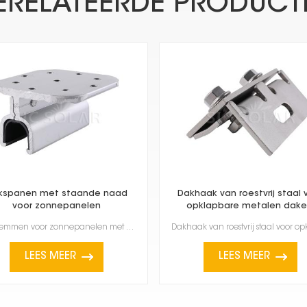
ERELATEERDE PRODUCT
kspanen met staande naad
Dakhaak van roestvrij staal 
voor zonnepanelen
opklapbare metalen dake
Dakklemmen voor zonnepanelen met staande naden zijn speciaal ontworpen om zonnepanelen te bevestigen...
LEES MEER
LEES MEER