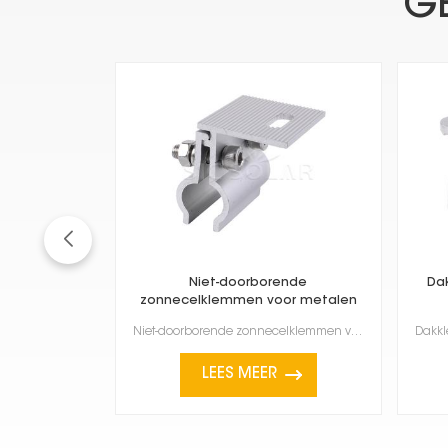
G
Niet-doorborende
Da
zonnecelklemmen voor metalen
daken
Niet-doorborende zonnecelklemmen voor metalen daken Dit is een slimme manier om zonnepanelen te inst...
LEES MEER