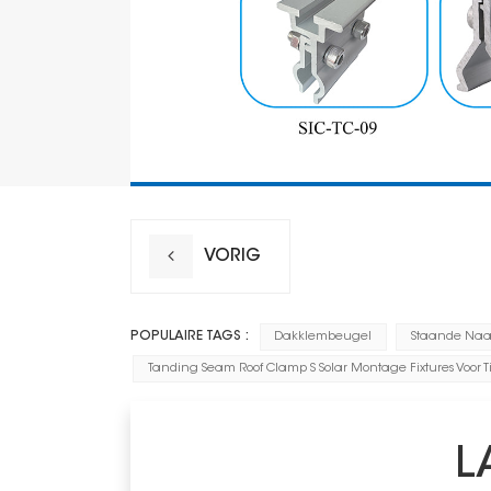
VORIG
POPULAIRE TAGS :
Dakklembeugel
Staande Naa
Tanding Seam Roof Clamp S Solar Montage Fixtures Voor T
L