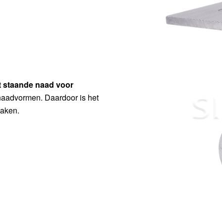
t staande naad voor
-naadvormen. Daardoor is het
daken.