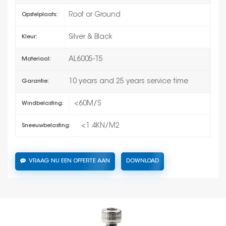
Roof or Ground
Opstelplaats:
Silver & Black
Kleur:
AL6005-T5
Materiaal:
10 years and 25 years service time
Garantie:
<60M/S
Windbelasting:
<1.4KN/M2
Sneeuwbelasting:
VRAAG NU EEN OFFERTE AAN
DOWNLOAD