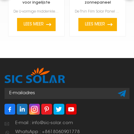
voor ingelijste
zonnepaneel
modules
middenklem
De U-vormige middenklem voor ingelijste modules is bedoeld voor ingelijste zonnepanelen, met name pa...
De Thin Film Solar Panel Mid Clamp is een speciaal accessoire dat wordt gebruikt om dunnefilmzonnepa...
LEES MEER
LEES MEER
E-mail : info@sic-solar.com
WhatsApp : +8618060901778