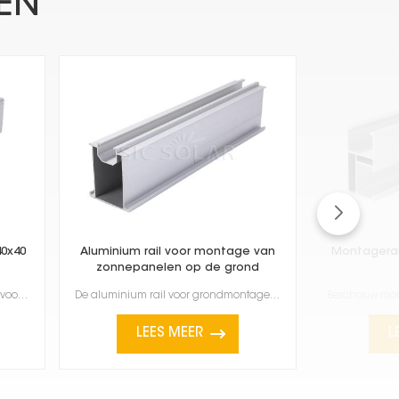
EN
0x40
Aluminium rail voor montage van
Montagerai
zonnepanelen op de grond
De 40x40 aluminium montagerails voor zonnepanelen zijn stevig, lichtgewicht en gaan lang mee. Ze zij...
De aluminium rail voor grondmontage van zonnepanelen is een sterk, licht en betrouwbaar onderdeel da...
LEES MEER
L