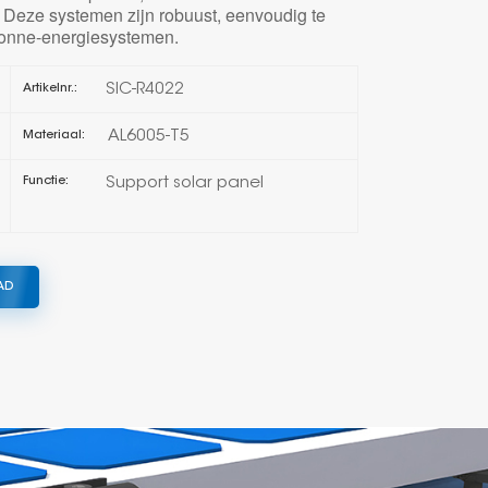
Deze systemen zijn robuust, eenvoudig te
 zonne-energiesystemen.
한국의
SIC-R4022
Artikelnr.:
Melayu
AL6005-T5
Materiaal:
Tiếng việt
Support solar panel
Functie:
AD