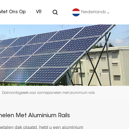
Met Ons Op
VR
Nederlands
English
Deutsch
español
português
Dakmontagesets voor zonnepanelen met aluminium rails
Nederlands
العربية
len Met Aluminium Rails
etalen dak plaatst, hebt u een aluminium
日本語