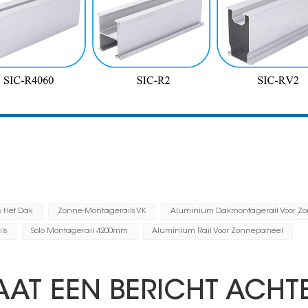
 Het Dak
Zonne-Montagerails VK
Aluminium Dakmontagerail Voor Z
ls
Solo Montagerail 4200mm
Aluminium Rail Voor Zonnepaneel
AAT EEN BERICHT ACHT