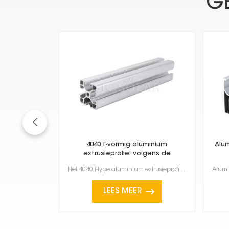
G
4040 T-vormig aluminium
Alum
extrusieprofiel volgens de
Europese norm
Het 4040 T-type aluminium extrusieprofiel, dat voldoet aan de Europese normen, is een zeer veelzijdi...
LEES MEER