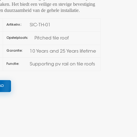
en. Het biedt een veilige en stevige bevestiging
en duurzaamheid van de gehele installatie.
한국의
SIC-TH-01
Artikelnr.:
Melayu
Pitched tile roof
Opstelplaats:
Tiếng việt
10 Years and 25 Years lifetime
Garantie:
Supporting pv rail on tile roofs
Functie:
AD