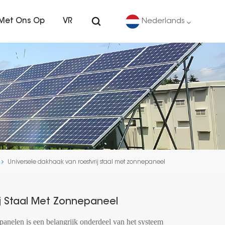
Met Ons Op
VR
Nederlands
English
Deutsch
español
português
Universele dakhaak van roestvrij staal met zonnepaneel
Nederlands
العربية
ij Staal Met Zonnepaneel
日本語
panelen is een belangrijk onderdeel van het systeem