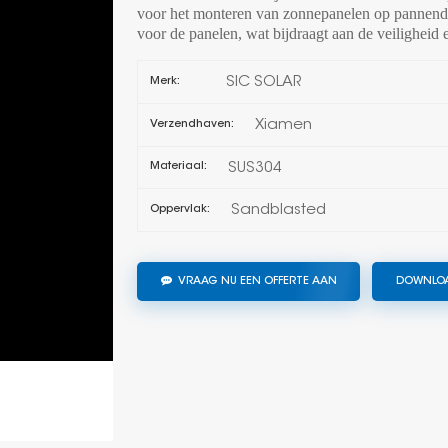
voor het monteren van zonnepanelen op pannendak
voor de panelen, wat bijdraagt aan de veiligheid 
SIC SOLAR
Merk:
Xiamen
Verzendhaven:
SUS304
Materiaal:
Sandblasted
Oppervlak:
VRAAG NU EEN OFFERTE AAN
DOWNLO