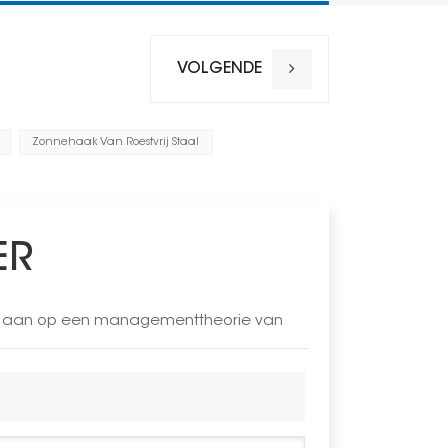
Dikte van 
Garantie
VOLGENDE
Toepasseli
Bereik van
Zonnehaak Van Roestvrij Staal
bouten
Waarde van
Waarde va
ER
LAR aan op een managementtheorie van