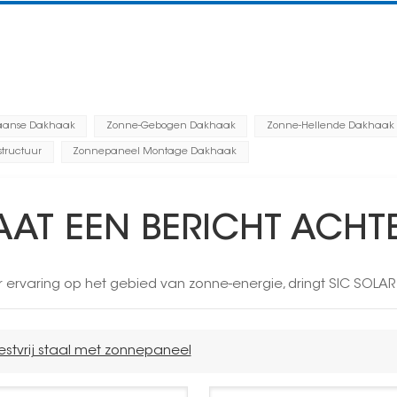
aanse Dakhaak
Zonne-Gebogen Dakhaak
Zonne-Hellende Dakhaak
tructuur
Zonnepaneel Montage Dakhaak
AAT EEN BERICHT ACHT
r ervaring op het gebied van zonne-energie, dringt SIC SO
estvrij staal met zonnepaneel