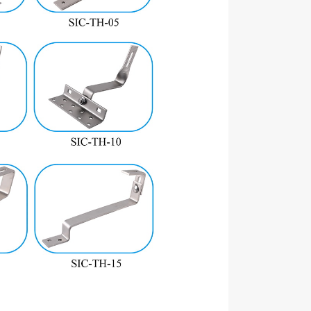
N
naam
Materiaal