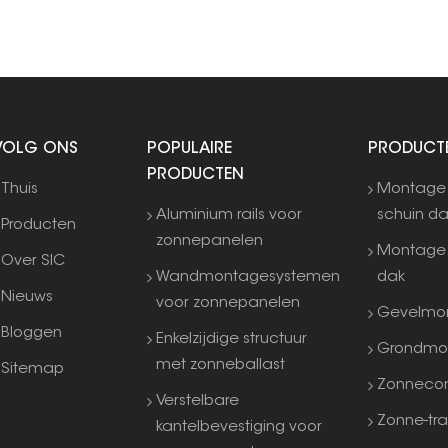
VOLG ONS
POPULAIRE
PRODUCT
PRODUCTEN
Thuis
Montage
Aluminium rails voor
schuin d
Producten
zonnepanelen
Montage 
Over SIC
Wandmontagesystemen
dak
Nieuws
voor zonnepanelen
Gevelmo
Bloggen
Enkelzijdige structuur
Grondmo
met zonneballast
Sitemap
Zonneco
Verstelbare
Zonne-tra
kantelbevestiging voor