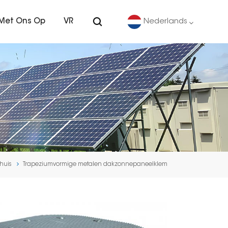
Met Ons Op
VR
Nederlands
English
Deutsch
español
português
huis
Trapeziumvormige metalen dakzonnepaneelklem
Nederlands
العربية
日本語