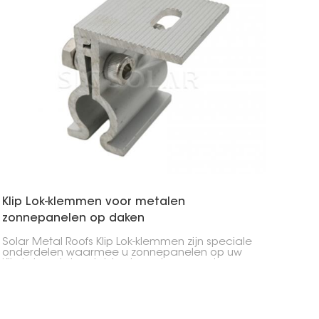
Klip Lok-klemmen voor metalen
zonnepanelen op daken
Solar Metal Roofs Klip Lok-klemmen zijn speciale
onderdelen waarmee u zonnepanelen op uw
Klip Lok metalen dak kunt monteren zonder
gaten te boren. Ze klemmen zich vast aan de
ribben van het dak, waardoor zonnepanelen op
een sterke en eenvoudige manier kunnen
worden bevestigd aan woningen, winkels en
fabrieken.