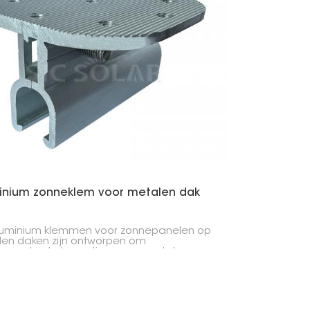
한국의
Melayu
Tiếng việt
inium zonneklem voor metalen dak
luminium klemmen voor zonnepanelen op
en daken zijn ontworpen om
panelen te bevestigen aan metalen
 van woningen of bedrijven. Ze houden
nelen op hun plaats zonder gaten in het
e maken, waardoor lekkage wordt
komen.