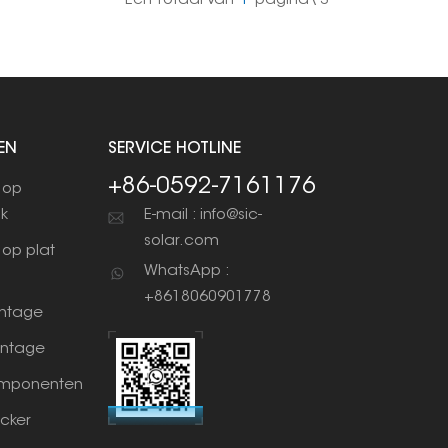
Een Totaal Van
1
Pagina\'s
EN
SERVICE HOTLINE
+86-0592-7161176
 op
ak
E-mail : info@sic-
solar.com
op plat
WhatsApp :
+8618060901778
ntage
ntage
mponenten
cker