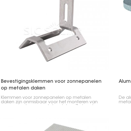
Bevestigingsklemmen voor zonnepanelen
Alum
op metalen daken
Klemmen voor zonnepanelen op metalen
De a
daken zijn onmisbaar voor het monteren van
metal
zonnepanelen op metalen daken. Ze houden
zonne
de panelen stevig op hun plaats, ongeacht de
daken
weersomstandigheden, en maken de installatie
de pa
op verschillende soorten metalen daken een
dak t
fluitje van een cent.
voor