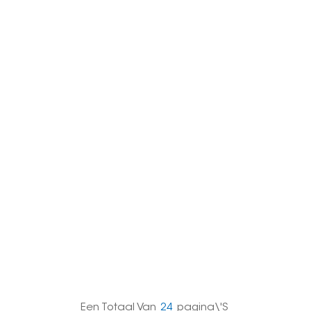
한국의
Melayu
Tiếng việt
Een Totaal Van
24
Pagina\'s