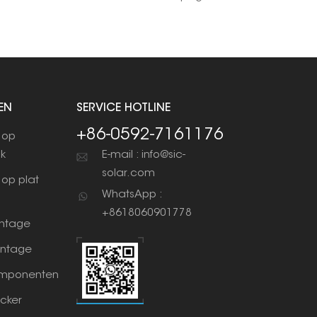
EN
SERVICE HOTLINE
+86-0592-7161176
 op
ak
E-mail : info@sic-
solar.com
op plat
WhatsApp :
+8618060901778
ntage
ntage
mponenten
cker