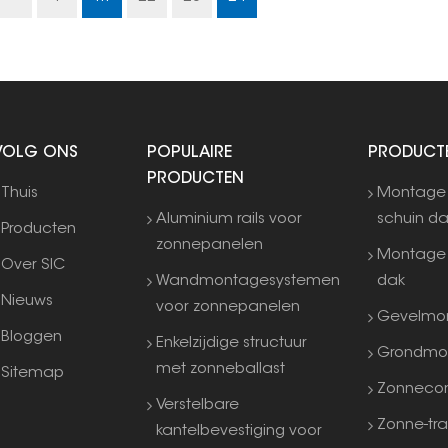
VOLG ONS
POPULAIRE
PRODUCT
PRODUCTEN
Thuis
Montage
Aluminium rails voor
schuin d
Producten
zonnepanelen
Montage 
Over SIC
Wandmontagesystemen
dak
Nieuws
voor zonnepanelen
Gevelmo
Bloggen
Enkelzijdige structuur
Grondmo
met zonneballast
Sitemap
Zonneco
Verstelbare
Zonne-tra
kantelbevestiging voor