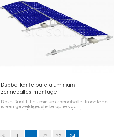
Dubbel kantelbare aluminium
zonneballastmontage
Deze Dual Tilt aluminium zonneballastmontage
is een geweldige, sterke optie voor
zonnepanelen, met name voor bedrijven die
zoveel mogelijk energie willen halen. Door de
kantelfunctie kunt u beter zonlicht opvangen.
1
...
22
23
24