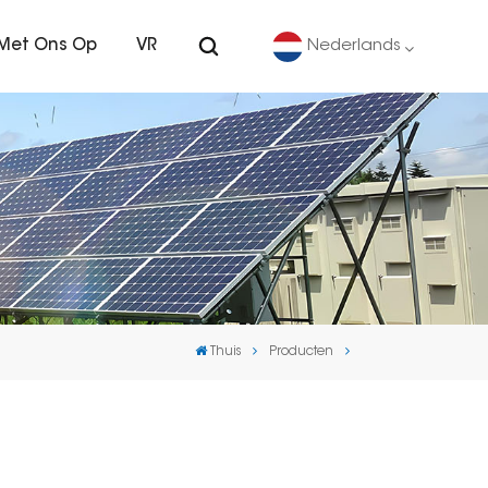
Met Ons Op
VR
Nederlands
English
Deutsch
español
português
Thuis
Producten
Nederlands
العربية
日本語