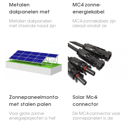
Metalen
MC4 zonne-
dakpanelen met
energiekabel
staande naad
Metalen dakpanelen
MC4-zonnekabels zijn
met staande naad zijn
ideaal omdat ze
zeer sterke, nauwkeurig
hoogwaardige
ontworpen constructies
zonnekabels
die worden gebruikt om
combineren met
montagerails voor
voorgefabriceerde MC4-
zonnepanelen aan
connectoren. Dit biedt
verschillende profielen
een snelle, betrouwbare
van metalen daken te
en waterdichte manier
bevestigen.
om
zonnepanelensystemen
met elkaar te verbinden.
Zonnepaneelmontagesysteem
Solar Mc4-
met stalen palen
connector
Voor grote zonne-
De MC4-connector voor
energieprojecten is het
zonnepanelen is de
Steel Pile Solar Mounting
standaardstekker die je
System een robuuste
vaak ziet bij de