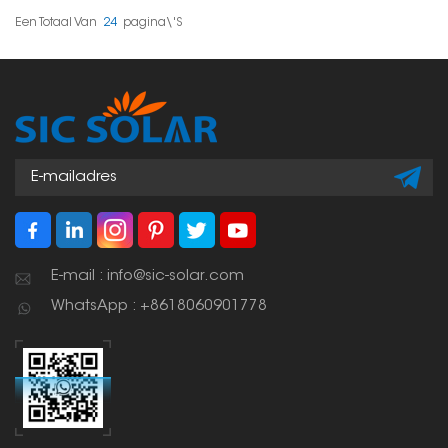
montagerails stevig aan
dakpannen te
het dak, waardoor alles
beschadigen.
Een Totaal Van
24
Pagina\'s
stabiel, sterk en
eenvoudig te installeren
is.
E-mail : info@sic-solar.com
WhatsApp : +8618060901778