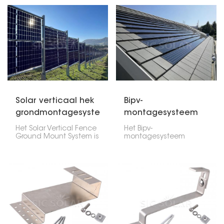
optie voor
aansluiting van
grondmontage. Het
zonnepanelen in PV-
systeem maakt gebruik
systemen. Deze
van stalen palen die in
connector is ontworpen
de grond worden
voor snelle en
geslagen voor een
betrouwbare
solide basis, zodat u
verbindingen, zodat je
geen beton nodig hebt.
panelen goed
aangesloten blijven en
beschermd zijn tegen
weersinvloeden.
Solar verticaal hek
Bipv-
grondmontagesysteem
montagesysteem
Het Solar Vertical Fence
Het Bipv-
Ground Mount System is
montagesysteem
een grondsysteem
combineert
waarbij tweezijdige
architectonische
zonnepanelen rechtop
componenten met
staan. Het doet twee
zonne-energie en
dingen: het wekt stroom
vervangt of vult
op en fungeert als een
conventionele
omheining of scherm.
bouwmaterialen aan
Het is een geweldig
met fotovoltaïsche
idee als u het maximale
modules. Het is op maat
uit uw land wilt halen –
ontworpen voor